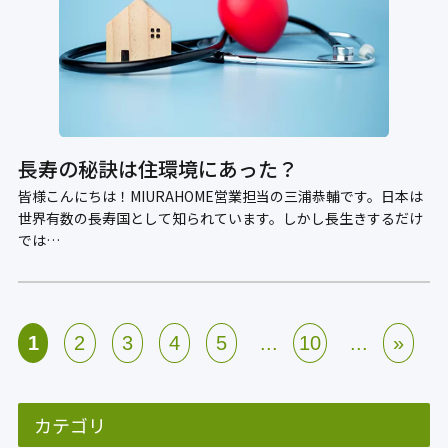
長寿の秘訣は住環境にあった？
皆様こんにちは！MIURAHOME営業担当の三浦恭輔です。日本は
世界有数の長寿国として知られています。しかし長生きするだけ
では…
...
...
1
2
3
4
5
10
»
カテゴリ