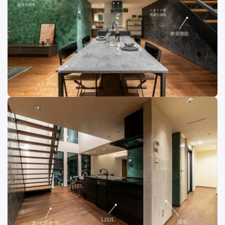
イタリア産漆喰壁と土間コンクリートで実現し
折上天井と
クな住宅外観