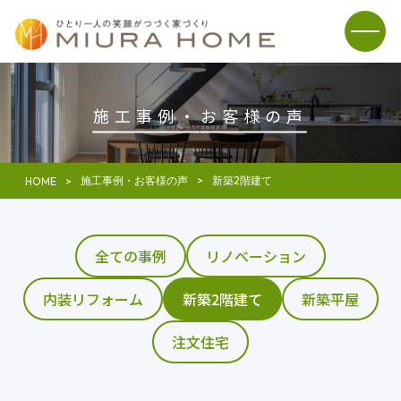
施工事例・
お客様の声
施工事例・お客様の声
新築2階建て
HOME
全ての事例
リノベーション
内装リフォーム
新築2階建て
新築平屋
注文住宅